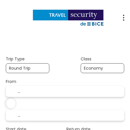
Flights
Accommodations
Packages
Trip Type
Class
From
To
Start date
Return date