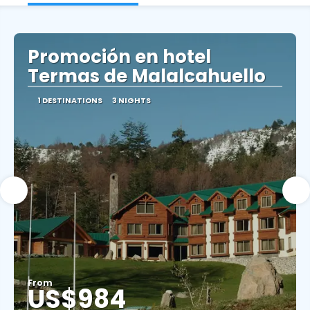
Promoción en hotel
Termas de Malalcahuello
1 DESTINATIONS
3 NIGHTS
From
US$984