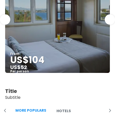
From
US$104
US$52
Per person
See
Title
Subtitle
MORE POPULARS
HOTELS