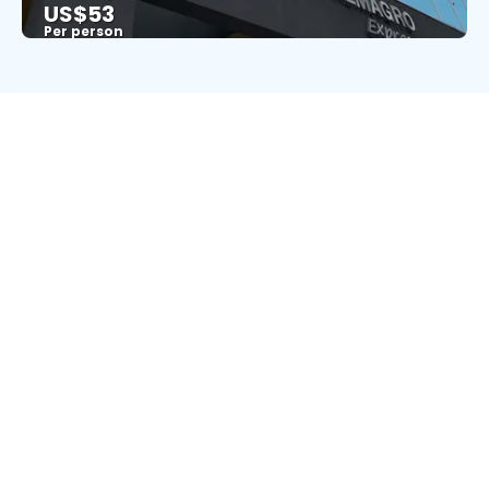
US$53
Per person
See