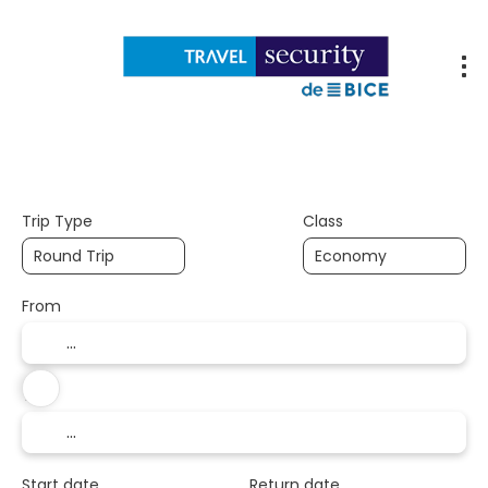
Flights
Accommodations
Packages
Trip Type
Class
From
To
Start date
Return date