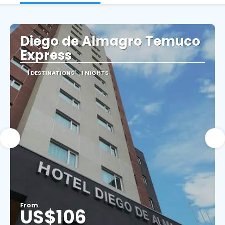
Diego de Almagro Temuco
Express
1 DESTINATIONS
1 NIGHTS
From
US$106