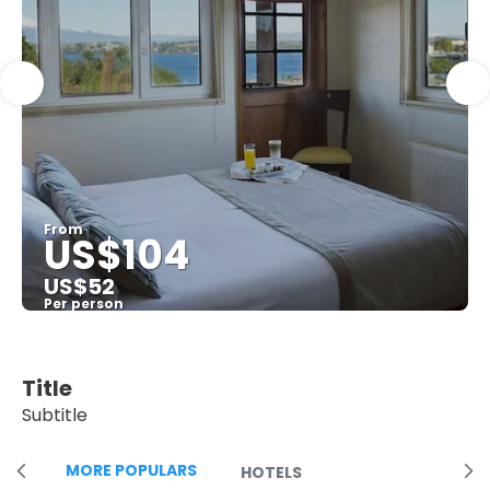
From
US$104
US$52
Per person
See
Title
Subtitle
MORE POPULARS
HOTELS