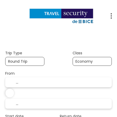
Flights
Accommodations
Packages
Trip Type
Class
From
To
Start date
Return date