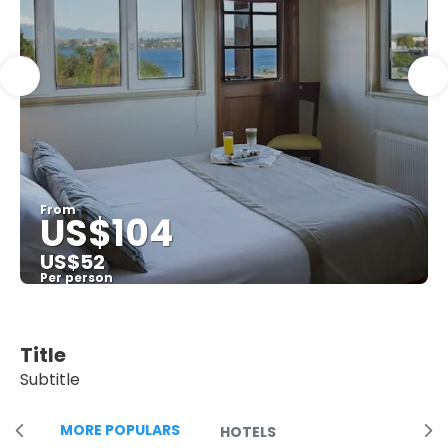
From
US$104
US$52
Per person
See
Title
Subtitle
MORE POPULARS
HOTELS