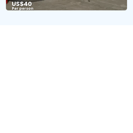
US$40
Per person
See