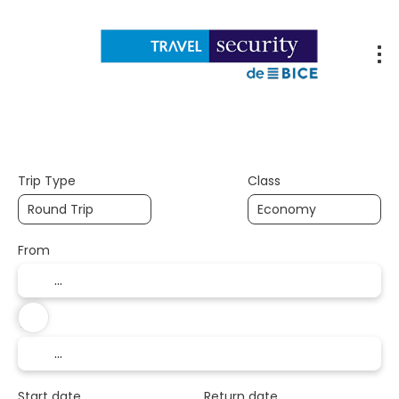
Flights
Accommodations
Packages
Trip Type
Class
From
To
Start date
Return date