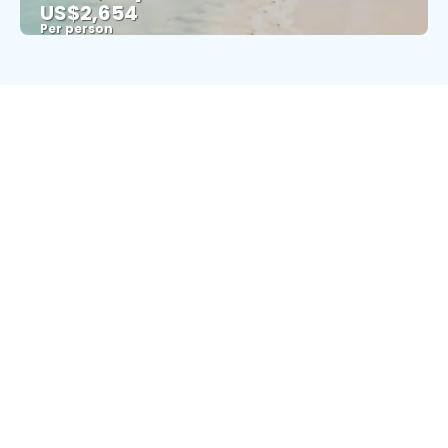
US$2,654
Per person
See