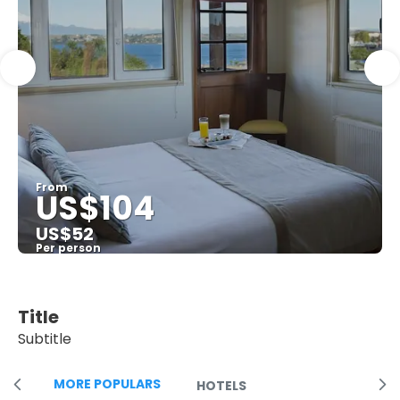
From
US$104
US$52
Per person
See
Title
Subtitle
MORE POPULARS
HOTELS