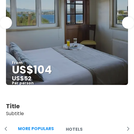
From
US$104
US$52
Per person
See
Title
Subtitle
MORE POPULARS
HOTELS