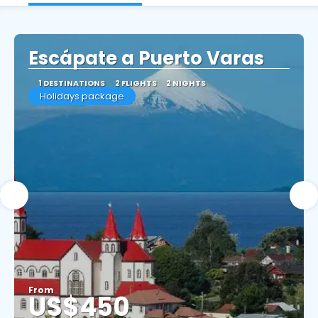
Escápate a Puerto Varas
1 DESTINATIONS
2 FLIGHTS
2 NIGHTS
Holidays package
From
US$450