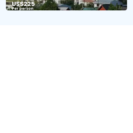
US$225
Per person
See