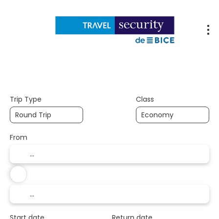
Flights
Accommodations
Packages
Trip Type
Class
From
To
Start date
Return date