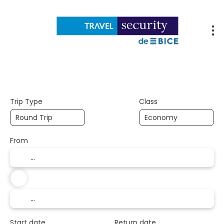
Flights
Accommodations
Packages
Trip Type
Class
From
To
Start date
Return date