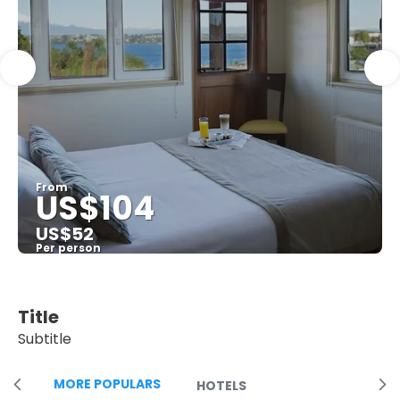
From
US$104
US$52
Per person
See
Title
Subtitle
MORE POPULARS
HOTELS